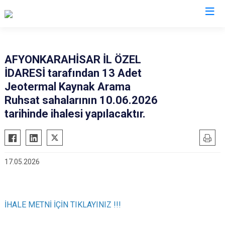
Afyonkarahisar
AFYONKARAHİSAR İL ÖZEL
İDARESİ tarafından 13 Adet
Başmakçı
Hocalar
Jeotermal Kaynak Arama
Bayat
İhsaniye
Ruhsat sahalarının 10.06.2026
Bolvadin
İscehisar
tarihinde ihalesi yapılacaktır.
Çay
Kızılören
Çobanlar
Sandıklı
Dazkırı
Şuhut
17.05.2026
Dinar
Sultandağı
Emirdağ
Sinanpaşa
Evciler
İHALE METNİ İÇİN TIKLAYINIZ !!!