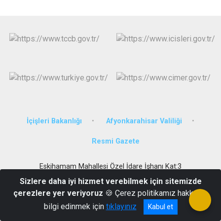
İçişleri Bakanlığı
Afyonkarahisar Valiliği
Resmi Gazete
Eskihamam Mahallesi Özel İdare İşhanı Kat:3
İscehisar/AFYONKARAHİSAR
Sizlere daha iyi hizmet verebilmek için sitemizde
0272 341 2313
çerezlere yer veriyoruz
🍪 Çerez politikamız hakkında
bilgi edinmek için
tıklayınız
Kabul et