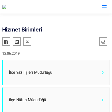
Afyonkarahisar
Hizmet Birimleri
Başmakçı
Hocalar
Bayat
İhsaniye
12.06.2019
Bolvadin
İscehisar
Çay
Kızılören
Çobanlar
Sandıklı
İlçe Yazı İşleri Müdürlüğü
Dazkırı
Şuhut
Dinar
Sultandağı
Emirdağ
Sinanpaşa
İlçe Nüfus Müdürlüğü
Evciler