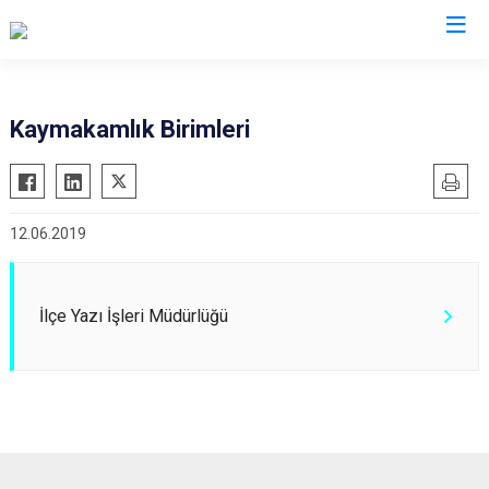
Afyonkarahisar
Kaymakamlık Birimleri
Başmakçı
Hocalar
Bayat
İhsaniye
12.06.2019
Bolvadin
İscehisar
Çay
Kızılören
Çobanlar
Sandıklı
İlçe Yazı İşleri Müdürlüğü
Dazkırı
Şuhut
Dinar
Sultandağı
Emirdağ
Sinanpaşa
Evciler