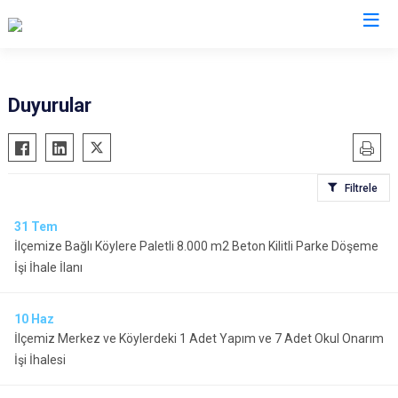
Afyonkarahisar
Duyurular
Başmakçı
Hocalar
Bayat
İhsaniye
Filtrele
Bolvadin
İscehisar
Çay
Kızılören
31
Tem
İlçemize Bağlı Köylere Paletli 8.000 m2 Beton Kilitli Parke Döşeme
Çobanlar
Sandıklı
İşi İhale İlanı
Dazkırı
Şuhut
Dinar
Sultandağı
10
Haz
Emirdağ
Sinanpaşa
İlçemiz Merkez ve Köylerdeki 1 Adet Yapım ve 7 Adet Okul Onarım
Evciler
İşi İhalesi