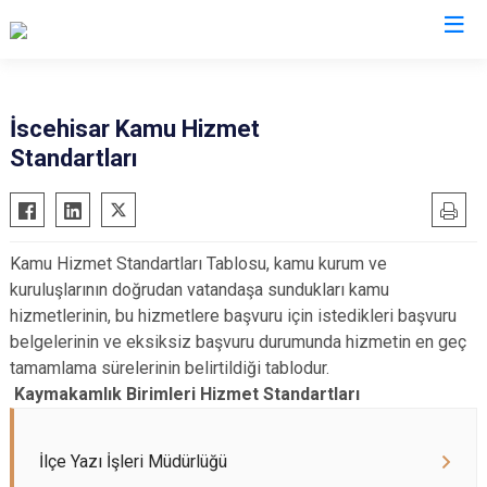
Afyonkarahisar
İscehisar Kamu Hizmet
Standartları
Başmakçı
Hocalar
Bayat
İhsaniye
Bolvadin
İscehisar
Kamu Hizmet Standartları Tablosu, kamu kurum ve
Çay
Kızılören
kuruluşlarının doğrudan vatandaşa sundukları kamu
Çobanlar
Sandıklı
hizmetlerinin, bu hizmetlere başvuru için istedikleri başvuru
Dazkırı
Şuhut
belgelerinin ve eksiksiz başvuru durumunda hizmetin en geç
tamamlama sürelerinin belirtildiği tablodur.
Dinar
Sultandağı
Kaymakamlık Birimleri Hizmet Standartları
Emirdağ
Sinanpaşa
Evciler
İlçe Yazı İşleri Müdürlüğü