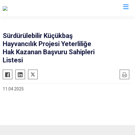
Afyonkarahisar
Sürdürülebilir Küçükbaş
Hayvancılık Projesi Yeterliliğe
Başmakçı
Hocalar
Hak Kazanan Başvuru Sahipleri
Bayat
İhsaniye
Listesi
Bolvadin
İscehisar
Çay
Kızılören
Çobanlar
Sandıklı
11.04.2025
Dazkırı
Şuhut
Dinar
Sultandağı
Emirdağ
Sinanpaşa
Evciler