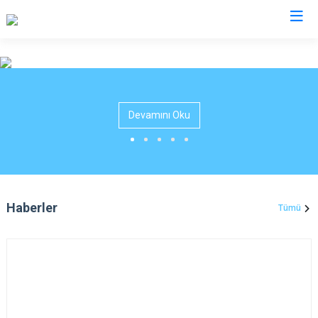
Afyonkarahisar
Başmakçı
Hocalar
Devamını Oku
Bayat
İhsaniye
Bolvadin
İscehisar
Çay
Kızılören
Çobanlar
Sandıklı
Haberler
Tümü
Dazkırı
Şuhut
Dinar
Sultandağı
Emirdağ
Sinanpaşa
Evciler